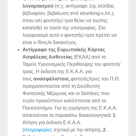
λογαριασμού
(π.χ. αντίγραφο 1ης σελίδας
βιβλιαρίου, βεβαίωση από ebanking κ.λπ.),
όπου ο/η φοιτητής/-τρια θέλει να του/της
κατατεθεί το ποσό της υποτροφίας. Στο
λογαριασμό αυτό ο φοιτητής/-τρια πρέπει να
είναι ο ίδιος/α δικαιούχος.
Αντίγραφο της Ευρωπαϊκής Κάρτας
Ασφάλειας Ασθενείας
(ΕΚΑΑ) από το
Ταμείο Υγειονομικής Περίθαλψης του φοιτητή/
τριας. Η έκδοση της Ε.Κ.Α.Α. για
τους
ανασφάλιστους
φοιτητές/τριες του Π.Θ.
πραγματοποιείται από τη Διεύθυνση
Φοιτητικής Μέριμνας και οι δαπάνες που
τυχόν προκύπτουν καλύπτονται από το
Πανεπιστήμιο. Για τη χορήγηση της Ε.Κ.Α.Α.
απαιτούνται τα παρακάτω δικαιολογητικά:
1
.
Αίτηση για έκδοση Ε.Κ.Α.Α.
(
πληροφορίες
σχετικά με την αίτηση),
2
.