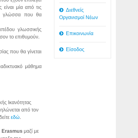
 είναι μία από τις
Διεθνείς
τη γλώσσα που θα
Οργανισμοί Νέων
πιπέδου γλωσσικής
Επικοινωνία
σον το επιθυμούν.
Είσοδος
ίας που θα γίνεται
ιαδικτυακό μάθημα
κής Ικανότητας
ηλώνεται από τον
δείτε
εδώ
.
ο Erasmus
μαζί με