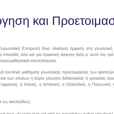
όγηση και Προετοιμασ
υρωπαϊκή Επιτροπή δίνει ιδιαίτερη έμφαση στη γλωσσική
α σπουδές όσο και για πρακτική άσκηση διότι μ' αυτό τον τρό
λύτερα μαθησιακά αποτελέσματα.
κά (on-line) μαθήματα γλωσσικής προετοιμασίας των φοιτητώ
και των οποίων η κύρια γλώσσα διδασκαλίας ή εργασίας τους 
 Γερμανική, η Ιταλική, η Ισπανική, η Ολλανδική, η Πολωνική,
αι ως ακολούθως:
ρική τους γλώσσα είναι μία από τις παραπάνω-native speakers)