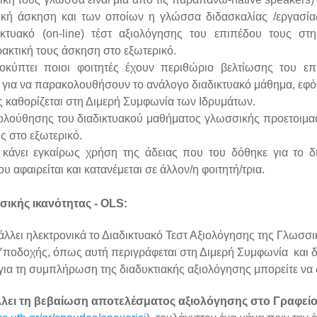
ική άσκηση και των οποίων η γλώσσα διδασκαλίας /εργασίας
κτυακό (on-line) τέστ αξιολόγησης του επιπέδου τους σ
ρακτική τους άσκηση στο εξωτερικό.
κύπτει ποιοι φοιτητές έχουν περιθώριο βελτίωσης του ε
α για να παρακολουθήσουν το ανάλογο διαδικτυακό μάθημα, εφό
 καθορίζεται στη Διμερή Συμφωνία των Ιδρυμάτων.
ολούθησης του διαδικτυακού μαθήματος γλωσσικής προετοιμασ
υς στο εξωτερικό.
κάνει εγκαίρως χρήση της άδειας που του δόθηκε για το δ
υ αφαιρείται και κατανέμεται σε άλλον/η φοιτητή/τρια.
ικής ικανότητας - OLS:
άλλει ηλεκτρονικά το Διαδικτυακό Τεστ Αξιολόγησης της Γλωσσι
Υποδοχής, όπως αυτή περιγράφεται στη Διμερή Συμφωνία και δ
για τη συμπλήρωση της διαδυκτιακής αξιολόγησης μπορείτε να 
λει τη βεβαίωση αποτελέσματος αξιολόγησης στο Γραφεί