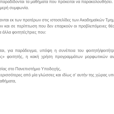
παραδίδονται τα μαθήματα που πρόκειται να παρακολουθήσει.
διμερή συμφωνία.
ονται εκ των προτέρων στις ιστοσελίδες των Ακαδημαϊκών Τμη
ών και σε περίπτωση που δεν επαρκούν οι προβλεπόμενες θέσ
α άλλα φοιτητές/τριες που:
ται, για παράδειγμα, υπόψη η συνέπεια του φοιτητή/φοιτήτρ
ιος» φοιτητής, η κακή χρήση προγραμμάτων μορφωτικών α
σίας στο Πανεπιστήμιο Υποδοχής,
ερισσότερες από μία γλώσσες και ιδίως σ' αυτήν της χώρας υ
μαθήματα,