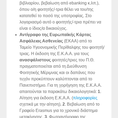
βιβλιαρίου, βεβαίωση από ebanking κ.λπ.),
όπου ο/η φοιτητής/-τρια θέλει να του/της
κατατεθεί το ποσό της υποτροφίας. Στο
λογαριασμό αυτό ο φοιτητής/-τρια πρέπει να
είναι ο ίδιος/α δικαιούχος.
Αντίγραφο της Ευρωπαϊκής Κάρτας
Ασφάλειας Ασθενείας
(ΕΚΑΑ) από το
Ταμείο Υγειονομικής Περίθαλψης του φοιτητή/
τριας. Η έκδοση της Ε.Κ.Α.Α. για τους
ανασφάλιστους
φοιτητές/τριες του Π.Θ.
πραγματοποιείται από τη Διεύθυνση
Φοιτητικής Μέριμνας και οι δαπάνες που
τυχόν προκύπτουν καλύπτονται από το
Πανεπιστήμιο. Για τη χορήγηση της Ε.Κ.Α.Α.
απαιτούνται τα παρακάτω δικαιολογητικά:
1
.
Αίτηση για έκδοση Ε.Κ.Α.Α. (
πληροφορίες
σχετικά με την αίτηση),
2
. Βεβαίωση από το
Γραφείο Erasmus για το χρονικό διάστημα
μετακίνησης,
3
. Φωτοαντίγραφο της