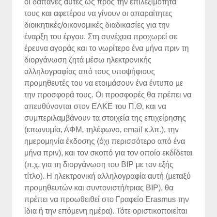
οι δαπάνες αυτές ως προς την επιλεξιμότητα
τους και αφετέρου να γίνουν οι απαραίτητες
διοικητικές/οικονομικές διαδικασίες για την
έναρξη του έργου. Στη συνέχεια προχωρεί σε
έρευνα αγοράς και το νωρίτερο ένα μήνα πριν τη
διοργάνωση ζητά μέσω ηλεκτρονικής
αλληλογραφίας από τους υποψήφιους
προμηθευτές του να ετοιμάσουν ένα έντυπο με
την προσφορά τους. Οι προσφορές θα πρέπει να
απευθύνονται στον ΕΛΚΕ του Π.Θ, και να
συμπεριλαμβάνουν τα στοιχεία της επιχείρησης
(επωνυμία, ΑΦΜ, τηλέφωνο, email κ.λπ.), την
ημερομηνία έκδοσης (όχι περισσότερο από ένα
μήνα πριν), και τον σκοπό για τον οποίο εκδίδεται
(π.χ. για τη διοργάνωση του ΒΙΡ με τον εξής
τίτλο). Η ηλεκτρονική αλληλογραφία αυτή (μεταξύ
προμηθευτών και συντονιστή/τριας ΒΙΡ), θα
πρέπει να προωθειθεί στο Γραφείο Erasmus την
ίδια ή την επόμενη ημέρα). Τότε οριστικοποιείται